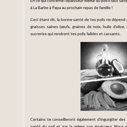
En ce qui concerne l’épaisseur même du poil il faut savo
à La Barbe à Papa au prochain repas de famille !
Ceci étant dit, la bonne santé de tes poils ne dépend q
graisses saines (œufs, graines de noix, huile d’olive
sucreries qui rendront tes poils faibles et cassants.
Certains te conseilleront également d’ingurgiter des
santé du poil et par la même son épaisseur. Nous p