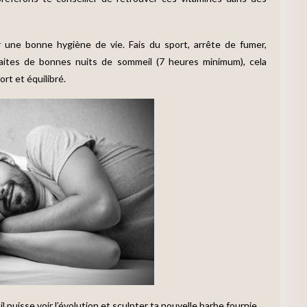
 une bonne hygiène de vie. Fais du sport, arrête de fumer,
. Faites de bonnes nuits de sommeil (7 heures minimum), cela
rt et équilibré.
l puisse voir l’évolution et sculpter ta nouvelle barbe fournie.