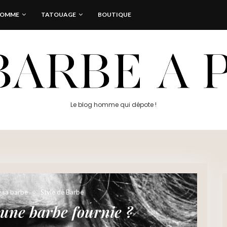
HOMME
TATOUAGE
BOUTIQUE
Le blog homme qui dépote !
r sa barbe
Style de Barbe
une barbe fournie ?