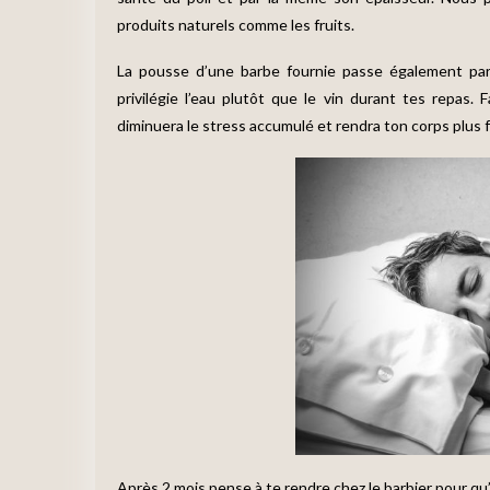
produits naturels comme les fruits.
La pousse d’une barbe fournie passe également par
privilégie l’eau plutôt que le vin durant tes repas
diminuera le stress accumulé et rendra ton corps plus fo
Après 2 mois pense à te rendre chez le barbier pour qu’i