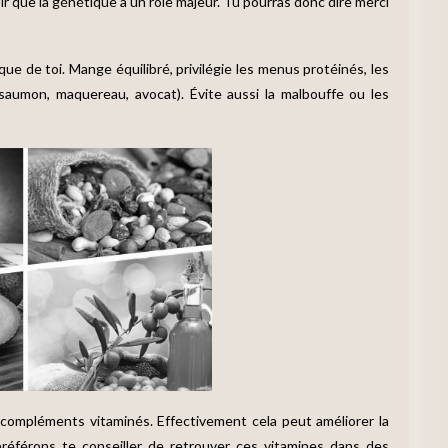
ir que la génétique a un rôle majeur. Tu pourras donc dire merci
ue de toi. Mange équilibré, privilégie les menus protéinés, les
, saumon, maquereau, avocat). Évite aussi la malbouffe ou les
 compléments vitaminés. Effectivement cela peut améliorer la
référons te conseiller de retrouver ces vitamines dans des