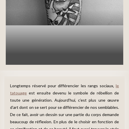
Tatouage
Style de Tatouage
Style de tatouage : choisis celui qui te
correspond
written by
Johnny
17 août 2016
Longtemps réservé pour différencier les rangs sociaux,
le
tatouage
est ensuite devenu le symbole de rébellion de
toute une génération. Aujourd’hui, c’est plus une œuvre
d’art dont on se sert pour se différencier de nos semblables.
De ce fait, avoir un dessin sur une partie du corps demande
beaucoup de réflexion. En plus de le choisir en fonction de
sa signification et de sa beauté, il faut aussi trouver le style