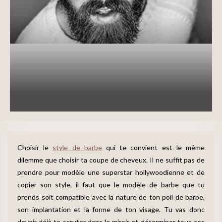
Barbe
Style de Barbe
Choisir le modèle de barbe adapté à la
forme de son visage
written by
Benjamin
19 juillet 2018
Choisir le
style de barbe
qui te convient est le même
dilemme que choisir ta coupe de cheveux. Il ne suffit pas de
prendre pour modèle une superstar hollywoodienne et de
copier son style, il faut que le modèle de barbe que tu
prends soit compatible avec la nature de ton poil de barbe,
son implantation et la forme de ton visage. Tu vas donc
devoir déjà te scruter dans le miroir et déterminer tous ces