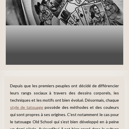
Tatouage
Style de Tatouage
Tatouage Old School : un style rétro et
imagé
written by
Johnny
24 août 2016
Depuis que les premiers peuples ont décidé de différencier
leurs rangs sociaux à travers des dessins corporels, les
techniques et les motifs ont bien évolué. Désormais, chaque
style de tatouage
possède des méthodes et des couleurs
qui sont propres à ses origines. C’est notamment le cas pour
le tatouage Old School qui s’est bien développé en à peine
un demi-siècle. Aujourd’hui, il est bien ancré dans la culture